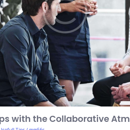
ups with the Collaborative At
Usefull Tips
/
mm56s